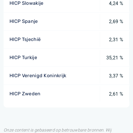
HICP Slowakije
4,24 %
HICP Spanje
2,69 %
HICP Tsjechië
2,31 %
HICP Turkije
35,21 %
HICP Verenigd Koninkrijk
3,37 %
HICP Zweden
2,61 %
Onze content is gebaseerd op betrouwbare bronnen. Wij