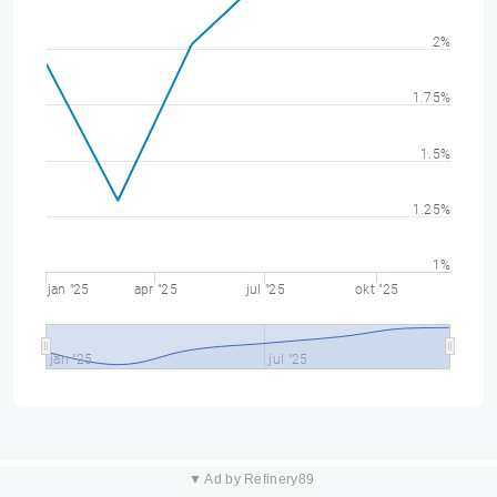
2%
1.75%
1.5%
1.25%
1%
jan "25
apr "25
jul "25
okt "25
jan "25
jul "25
▼ Ad by Refinery89