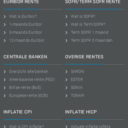
EURIBOR RENTE
SOFR/TERM SOFR RENTE
Wat is Euribor?
Wat is SOFR?
1-maands Euribor
Wat is Term SOFR?
3-maands Euribor
Term SOFR 1 maand
12-maands Euribor
Term SOFR 3 maanden
CENTRALE BANKEN
OVERIGE RENTES
Overzicht alle banken
SARON
Amerikaanse rente (FED)
ESTER
Britse rente (BoE)
SONIA
Europese rente (ECB)
TONAR
INFLATIE CPI
INFLATIE HICP
Wat is CPI inflatie?
Actuele inflatie cijfers