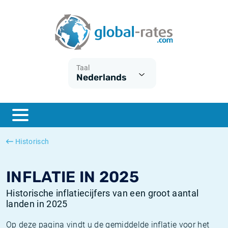
Euribor
Wat is CPI inflatie?
Euribor historie
Inflatiecalculator
Term SOFR
Wat is HICP inflatie?
ESTER historie
Taal
Nederlands
Centrale Banken
Belgische inflatie - CPI
SARON historie
ESTER
Nederlandse inflatie - CPI
SOFR historie
SONIA
Amerikaanse inflatie - CPI
TONAR historie
Historisch
SOFR
Europese inflatie - HICP
Historische inflatie
INFLATIE IN 2025
Historische inflatiecijfers van een groot aantal
landen in 2025
Op deze pagina vindt u de gemiddelde inflatie voor het