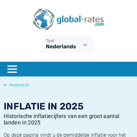
Euribor
Wat is CPI inflatie?
Euribor historie
Inflatiecalculator
Term SOFR
Wat is HICP inflatie?
ESTER historie
Taal
Nederlands
Centrale Banken
Belgische inflatie - CPI
SARON historie
ESTER
Nederlandse inflatie - CPI
SOFR historie
SONIA
Amerikaanse inflatie - CPI
TONAR historie
Historisch
SOFR
Europese inflatie - HICP
Historische inflatie
INFLATIE IN 2025
Historische inflatiecijfers van een groot aantal
landen in 2025
Op deze pagina vindt u de gemiddelde inflatie voor het