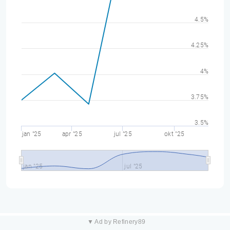
4.5%
4.25%
4%
3.75%
3.5%
jan "25
apr "25
jul "25
okt "25
jan "25
jul "25
▼ Ad by Refinery89