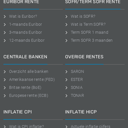
EURIBOR RENTE
SOFR/TERM SOFR RENTE
Wat is Euribor?
Wat is SOFR?
1-maands Euribor
Wat is Term SOFR?
3-maands Euribor
Term SOFR 1 maand
12-maands Euribor
Term SOFR 3 maanden
CENTRALE BANKEN
OVERIGE RENTES
Overzicht alle banken
SARON
Amerikaanse rente (FED)
ESTER
Britse rente (BoE)
SONIA
Europese rente (ECB)
TONAR
INFLATIE CPI
INFLATIE HICP
Wat is CPI inflatie?
Actuele inflatie cijfers