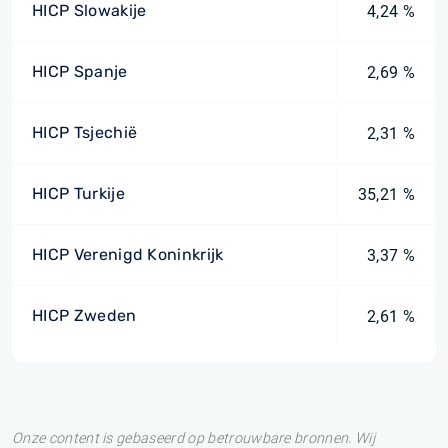
HICP Slowakije
4,24 %
HICP Spanje
2,69 %
HICP Tsjechië
2,31 %
HICP Turkije
35,21 %
HICP Verenigd Koninkrijk
3,37 %
HICP Zweden
2,61 %
Onze content is gebaseerd op betrouwbare bronnen. Wij