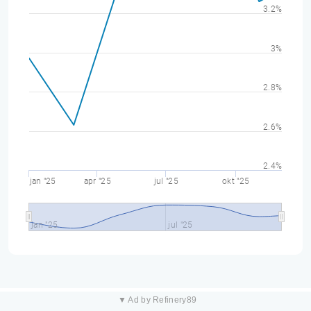
3.2%
3%
2.8%
2.6%
2.4%
jan "25
apr "25
jul "25
okt "25
jan "25
jul "25
▼ Ad by Refinery89