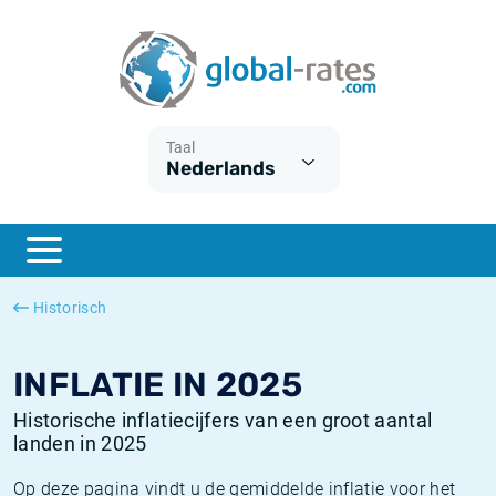
Euribor
Wat is CPI inflatie?
Euribor historie
Inflatiecalculator
Term SOFR
Wat is HICP inflatie?
ESTER historie
Taal
Nederlands
Centrale Banken
Belgische inflatie - CPI
SARON historie
ESTER
Nederlandse inflatie - CPI
SOFR historie
SONIA
Amerikaanse inflatie - CPI
TONAR historie
Historisch
SOFR
Europese inflatie - HICP
Historische inflatie
INFLATIE IN 2025
Historische inflatiecijfers van een groot aantal
landen in 2025
Op deze pagina vindt u de gemiddelde inflatie voor het