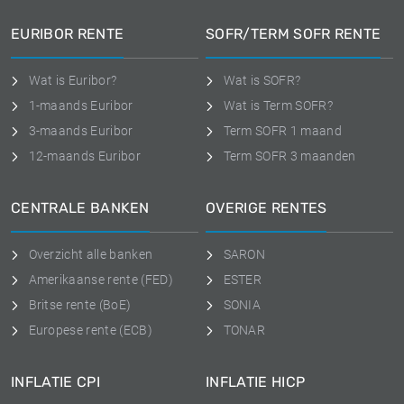
EURIBOR RENTE
SOFR/TERM SOFR RENTE
Wat is Euribor?
Wat is SOFR?
1-maands Euribor
Wat is Term SOFR?
3-maands Euribor
Term SOFR 1 maand
12-maands Euribor
Term SOFR 3 maanden
CENTRALE BANKEN
OVERIGE RENTES
Overzicht alle banken
SARON
Amerikaanse rente (FED)
ESTER
Britse rente (BoE)
SONIA
Europese rente (ECB)
TONAR
INFLATIE CPI
INFLATIE HICP