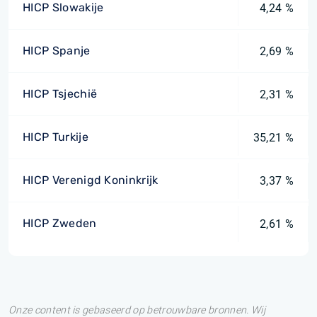
HICP Slowakije
4,24 %
HICP Spanje
2,69 %
HICP Tsjechië
2,31 %
HICP Turkije
35,21 %
HICP Verenigd Koninkrijk
3,37 %
HICP Zweden
2,61 %
Onze content is gebaseerd op betrouwbare bronnen. Wij