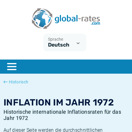
Euribor
Was ist die VPI-Inflation?
Historische Euribor-Sätze
Inflationsrechner
Term SOFR
Was ist die HVPI-Inflation?
Historische ESTER-Sätze
Sprache
Deutsch
Zentralbanken
Amerikanische inflation
Historische SARON-Sätze
ESTER
Deutsche inflation
Historische SOFR-Sätze
SONIA
Europäische inflation
Historische SONIA-Sätze
Historisch
SOFR
Schweizerische inflation
Historische Inflationsraten
INFLATION IM JAHR 1972
Historische internationale Inflationsraten für das
Jahr 1972
Auf dieser Seite werden die durchschnittlichen