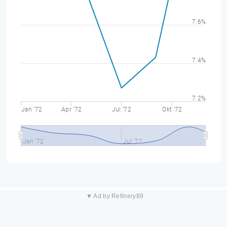
7.6%
7.4%
7.2%
Jan '72
Apr '72
Jul '72
Okt '72
Jan '72
Jul '72
▼ Ad by Refinery89