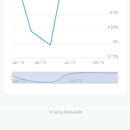
4.5%
4.25%
4%
3.75%
Jan '72
Apr '72
Jul '72
Okt '72
Jan '72
Jul '72
▼ Ad by Refinery89