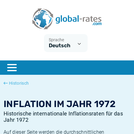
Euribor
Was ist die VPI-Inflation?
Historische Euribor-Sätze
Inflationsrechner
Term SOFR
Was ist die HVPI-Inflation?
Historische ESTER-Sätze
Sprache
Deutsch
Zentralbanken
Amerikanische inflation
Historische SARON-Sätze
ESTER
Deutsche inflation
Historische SOFR-Sätze
SONIA
Europäische inflation
Historische SONIA-Sätze
Historisch
SOFR
Schweizerische inflation
Historische Inflationsraten
INFLATION IM JAHR 1972
Historische internationale Inflationsraten für das
Jahr 1972
Auf dieser Seite werden die durchschnittlichen