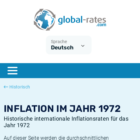
Euribor
Was ist die VPI-Inflation?
Historische Euribor-Sätze
Inflationsrechner
Term SOFR
Was ist die HVPI-Inflation?
Historische ESTER-Sätze
Sprache
Deutsch
Zentralbanken
Amerikanische inflation
Historische SARON-Sätze
ESTER
Deutsche inflation
Historische SOFR-Sätze
SONIA
Europäische inflation
Historische SONIA-Sätze
Historisch
SOFR
Schweizerische inflation
Historische Inflationsraten
INFLATION IM JAHR 1972
Historische internationale Inflationsraten für das
Jahr 1972
Auf dieser Seite werden die durchschnittlichen