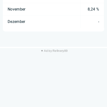
November
8,24 %
Dezember
-
▼ Ad by Refinery89