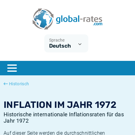
Euribor
Was ist die VPI-Inflation?
Historische Euribor-Sätze
Inflationsrechner
Term SOFR
Was ist die HVPI-Inflation?
Historische ESTER-Sätze
Sprache
Deutsch
Zentralbanken
Amerikanische inflation
Historische SARON-Sätze
ESTER
Deutsche inflation
Historische SOFR-Sätze
SONIA
Europäische inflation
Historische SONIA-Sätze
Historisch
SOFR
Schweizerische inflation
Historische Inflationsraten
INFLATION IM JAHR 1972
Historische internationale Inflationsraten für das
Jahr 1972
Auf dieser Seite werden die durchschnittlichen