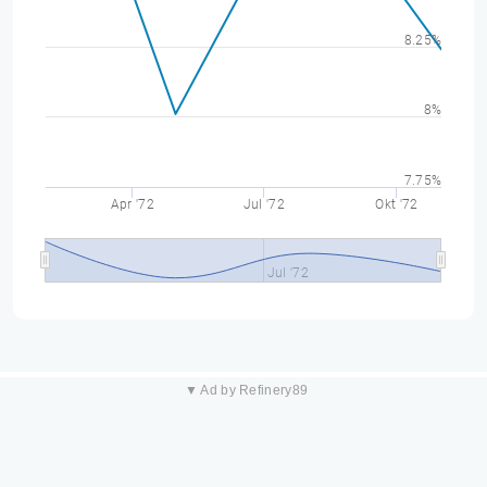
8.25%
8%
7.75%
Apr '72
Jul '72
Okt '72
Jul '72
▼ Ad by Refinery89