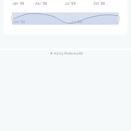
Jan '88
Apr '88
Jul '88
Okt '88
Jan '88
Jul '88
▼ Ad by Refinery89