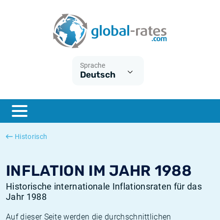
Euribor
Was ist die VPI-Inflation?
Historische Euribor-Sätze
Inflationsrechner
Term SOFR
Was ist die HVPI-Inflation?
Historische ESTER-Sätze
Sprache
Deutsch
Zentralbanken
Amerikanische inflation
Historische SARON-Sätze
ESTER
Deutsche inflation
Historische SOFR-Sätze
SONIA
Europäische inflation
Historische SONIA-Sätze
Historisch
SOFR
Schweizerische inflation
Historische Inflationsraten
INFLATION IM JAHR 1988
Historische internationale Inflationsraten für das
Jahr 1988
Auf dieser Seite werden die durchschnittlichen