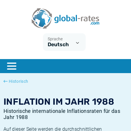
Euribor
Was ist die VPI-Inflation?
Historische Euribor-Sätze
Inflationsrechner
Term SOFR
Was ist die HVPI-Inflation?
Historische ESTER-Sätze
Sprache
Deutsch
Zentralbanken
Amerikanische inflation
Historische SARON-Sätze
ESTER
Deutsche inflation
Historische SOFR-Sätze
SONIA
Europäische inflation
Historische SONIA-Sätze
Historisch
SOFR
Schweizerische inflation
Historische Inflationsraten
INFLATION IM JAHR 1988
Historische internationale Inflationsraten für das
Jahr 1988
Auf dieser Seite werden die durchschnittlichen