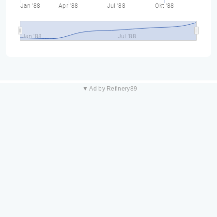
Jan '88
Apr '88
Jul '88
Okt '88
Jan '88
Jul '88
▼ Ad by Refinery89