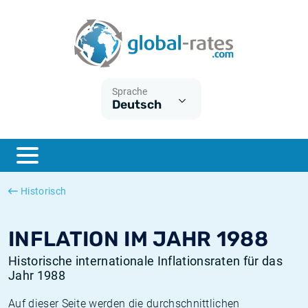
Euribor
Was ist die VPI-Inflation?
Historische Euribor-Sätze
Inflationsrechner
Term SOFR
Was ist die HVPI-Inflation?
Historische ESTER-Sätze
Sprache
Deutsch
Zentralbanken
Amerikanische inflation
Historische SARON-Sätze
ESTER
Deutsche inflation
Historische SOFR-Sätze
SONIA
Europäische inflation
Historische SONIA-Sätze
Historisch
SOFR
Schweizerische inflation
Historische Inflationsraten
INFLATION IM JAHR 1988
Historische internationale Inflationsraten für das
Jahr 1988
Auf dieser Seite werden die durchschnittlichen