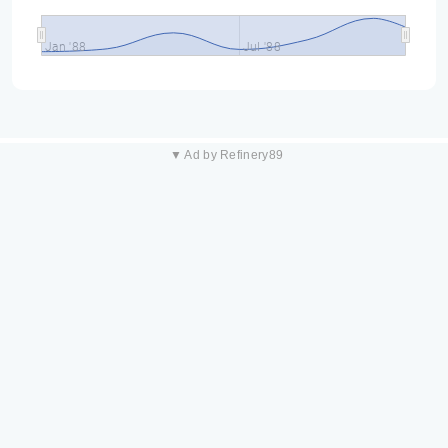
Jan '88
Jul '88
▼ Ad by Refinery89