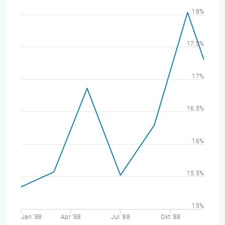
18%
17.5%
17%
16.5%
16%
15.5%
15%
Jan '88
Apr '88
Jul '88
Okt '88