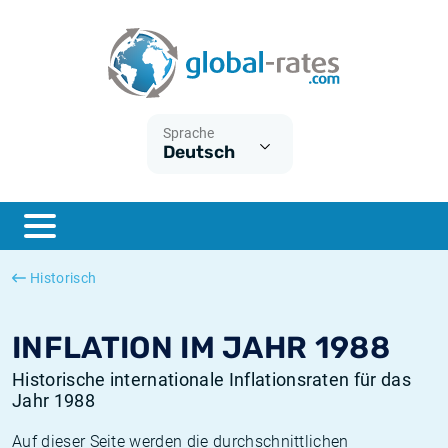
Euribor
Was ist die VPI-Inflation?
Historische Euribor-Sätze
Inflationsrechner
Term SOFR
Was ist die HVPI-Inflation?
Historische ESTER-Sätze
Sprache
Deutsch
Zentralbanken
Amerikanische inflation
Historische SARON-Sätze
ESTER
Deutsche inflation
Historische SOFR-Sätze
SONIA
Europäische inflation
Historische SONIA-Sätze
Historisch
SOFR
Schweizerische inflation
Historische Inflationsraten
INFLATION IM JAHR 1988
Historische internationale Inflationsraten für das
Jahr 1988
Auf dieser Seite werden die durchschnittlichen