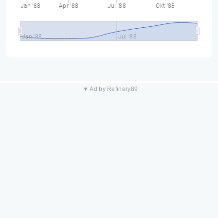
Jan '88
Apr '88
Jul '88
Okt '88
Jan '88
Jul '88
▼ Ad by Refinery89