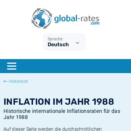
Euribor
Was ist die VPI-Inflation?
Historische Euribor-Sätze
Inflationsrechner
Term SOFR
Was ist die HVPI-Inflation?
Historische ESTER-Sätze
Sprache
Deutsch
Zentralbanken
Amerikanische inflation
Historische SARON-Sätze
ESTER
Deutsche inflation
Historische SOFR-Sätze
SONIA
Europäische inflation
Historische SONIA-Sätze
Historisch
SOFR
Schweizerische inflation
Historische Inflationsraten
INFLATION IM JAHR 1988
Historische internationale Inflationsraten für das
Jahr 1988
Auf dieser Seite werden die durchschnittlichen