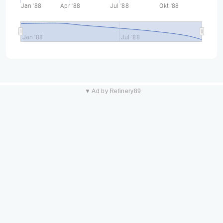
Jan '88
Apr '88
Jul '88
Okt '88
Jan '88
Jul '88
▼ Ad by Refinery89