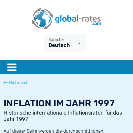
Euribor
Was ist die VPI-Inflation?
Historische Euribor-Sätze
Inflationsrechner
Term SOFR
Was ist die HVPI-Inflation?
Historische ESTER-Sätze
Sprache
Deutsch
Zentralbanken
Amerikanische inflation
Historische SARON-Sätze
ESTER
Deutsche inflation
Historische SOFR-Sätze
SONIA
Europäische inflation
Historische SONIA-Sätze
Historisch
SOFR
Schweizerische inflation
Historische Inflationsraten
INFLATION IM JAHR 1997
Historische internationale Inflationsraten für das
Jahr 1997
Auf dieser Seite werden die durchschnittlichen