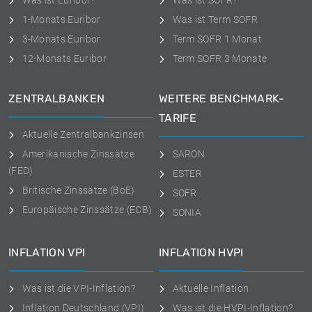
Was ist Euribor?
Was ist SOFR?
1-Monats Euribor
Was ist Term SOFR
3-Monats Euribor
Term SOFR 1 Monat
12-Monats Euribor
Term SOFR 3 Monate
ZENTRALBANKEN
WEITERE BENCHMARK-
TARIFE
Aktuelle Zentralbankzinsen
Amerikanische Zinssätze
SARON
(FED)
ESTER
Britische Zinssätze (BoE)
SOFR
Europäische Zinssätze (ECB)
SONIA
INFLATION VPI
INFLATION HVPI
Was ist die VPI-Inflation?
Aktuelle Inflation
Inflation Deutschland (VPI)
Was ist die HVPI-Inflation?