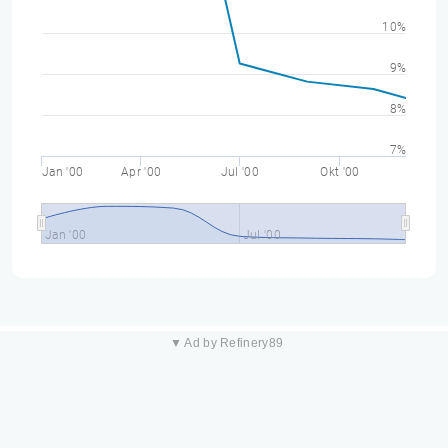
10%
9%
8%
7%
Jan '00
Apr '00
Jul '00
Okt '00
Jan '00
Jul '00
▼ Ad by Refinery89