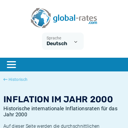
Euribor
Was ist die VPI-Inflation?
Historische Euribor-Sätze
Inflationsrechner
Term SOFR
Was ist die HVPI-Inflation?
Historische ESTER-Sätze
Sprache
Deutsch
Zentralbanken
Amerikanische inflation
Historische SARON-Sätze
ESTER
Deutsche inflation
Historische SOFR-Sätze
SONIA
Europäische inflation
Historische SONIA-Sätze
Historisch
SOFR
Schweizerische inflation
Historische Inflationsraten
INFLATION IM JAHR 2000
Historische internationale Inflationsraten für das
Jahr 2000
Auf dieser Seite werden die durchschnittlichen