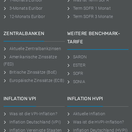
1-Monats Euribor
Was ist Term SOFR
3-Monats Euribor
Term SOFR 1 Monat
12-Monats Euribor
Term SOFR 3 Monate
ZENTRALBANKEN
WEITERE BENCHMARK-
TARIFE
Aktuelle Zentralbankzinsen
Amerikanische Zinssätze
SARON
(FED)
ESTER
Britische Zinssätze (BoE)
SOFR
Europäische Zinssätze (ECB)
SONIA
INFLATION VPI
INFLATION HVPI
Was ist die VPI-Inflation?
Aktuelle Inflation
Inflation Deutschland (VPI)
Was ist die HVPI-Inflation?
Inflation Vereinigte Staaten
Inflation Deutschland (HVPI)