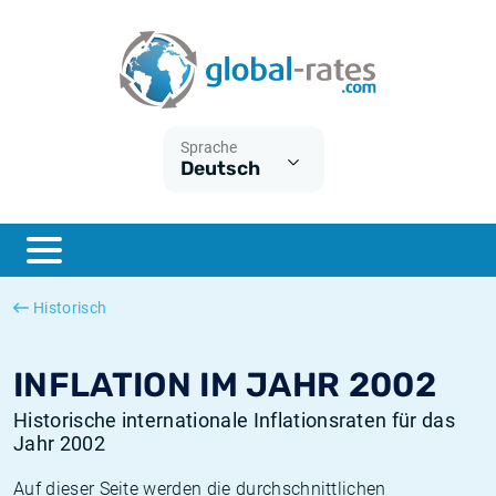
Euribor
Was ist die VPI-Inflation?
Historische Euribor-Sätze
Inflationsrechner
Term SOFR
Was ist die HVPI-Inflation?
Historische ESTER-Sätze
Sprache
Deutsch
Zentralbanken
Amerikanische inflation
Historische SARON-Sätze
ESTER
Deutsche inflation
Historische SOFR-Sätze
SONIA
Europäische inflation
Historische SONIA-Sätze
Historisch
SOFR
Schweizerische inflation
Historische Inflationsraten
INFLATION IM JAHR 2002
Historische internationale Inflationsraten für das
Jahr 2002
Auf dieser Seite werden die durchschnittlichen