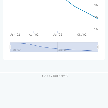
3%
2%
1%
Jan '02
Apr '02
Jul '02
Okt '02
Jan '02
Jul '02
▼ Ad by Refinery89