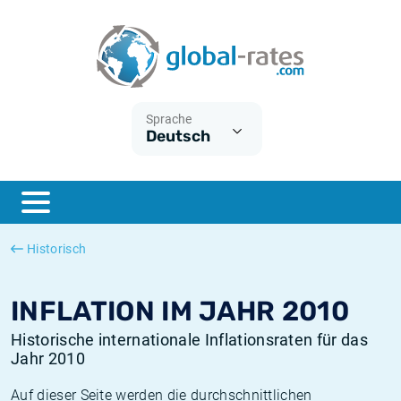
Euribor
Was ist die VPI-Inflation?
Historische Euribor-Sätze
Inflationsrechner
Term SOFR
Was ist die HVPI-Inflation?
Historische ESTER-Sätze
Sprache
Deutsch
Zentralbanken
Amerikanische inflation
Historische SARON-Sätze
ESTER
Deutsche inflation
Historische SOFR-Sätze
SONIA
Europäische inflation
Historische SONIA-Sätze
Historisch
SOFR
Schweizerische inflation
Historische Inflationsraten
INFLATION IM JAHR 2010
Historische internationale Inflationsraten für das
Jahr 2010
Auf dieser Seite werden die durchschnittlichen