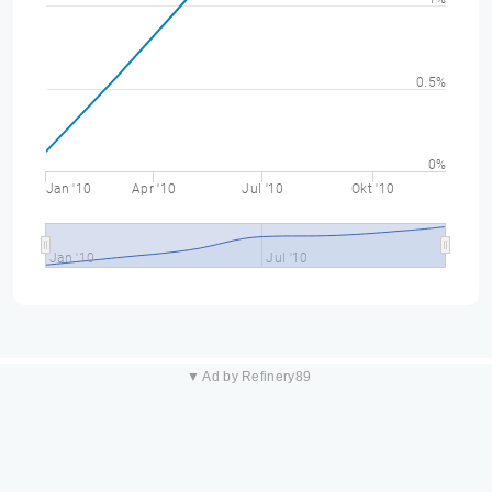
0.5%
0%
Jan '10
Apr '10
Jul '10
Okt '10
Jan '10
Jul '10
▼ Ad by Refinery89