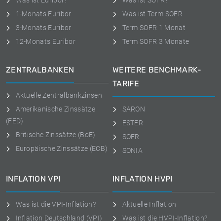
Was ist Euribor?
Was ist SOFR?
1-Monats Euribor
Was ist Term SOFR
3-Monats Euribor
Term SOFR 1 Monat
12-Monats Euribor
Term SOFR 3 Monate
ZENTRALBANKEN
WEITERE BENCHMARK-
TARIFE
Aktuelle Zentralbankzinsen
Amerikanische Zinssätze
SARON
(FED)
ESTER
Britische Zinssätze (BoE)
SOFR
Europäische Zinssätze (ECB)
SONIA
INFLATION VPI
INFLATION HVPI
Was ist die VPI-Inflation?
Aktuelle Inflation
Inflation Deutschland (VPI)
Was ist die HVPI-Inflation?