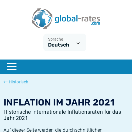
Euribor
Was ist die VPI-Inflation?
Historische Euribor-Sätze
Inflationsrechner
Term SOFR
Was ist die HVPI-Inflation?
Historische ESTER-Sätze
Sprache
Deutsch
Zentralbanken
Amerikanische inflation
Historische SARON-Sätze
ESTER
Deutsche inflation
Historische SOFR-Sätze
SONIA
Europäische inflation
Historische SONIA-Sätze
Historisch
SOFR
Schweizerische inflation
Historische Inflationsraten
INFLATION IM JAHR 2021
Historische internationale Inflationsraten für das
Jahr 2021
Auf dieser Seite werden die durchschnittlichen