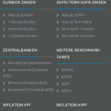
EURIBOR ZINSEN
SOFR/TERM SOFR ZINSEN
Was ist Euribor?
Was ist SOFR?
1-Monats Euribor
Was ist Term SOFR
3-Monats Euribor
Term SOFR 1 Monat
12-Monats Euribor
Term SOFR 3 Monate
ZENTRALBANKEN
WEITERE BENCHMARK-
TARIFE
Aktuelle Zentralbankzinsen
Amerikanische Zinssätze
SARON
(FED)
ESTER
Britische Zinssätze (BoE)
SOFR
Europäische Zinssätze (ECB)
SONIA
INFLATION VPI
INFLATION HVPI