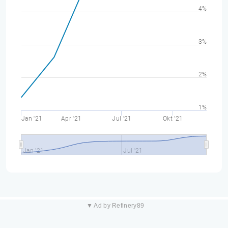
4%
3%
2%
1%
Jan '21
Apr '21
Jul '21
Okt '21
Jan '21
Jul '21
▼ Ad by Refinery89