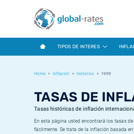
Euribor
¿Qué es la inflación IPC?
Euribor - histórico
Calculadora de inflación
Term SOFR
¿Qué es la inflación IPCA?
ESTER - histórico
TIPOS DE INTERES
INFLA
Bancos centrales
Inflación Chileno - IPC
SONIA - histórico
ESTER
Inflación Español - IPC
SOFR - histórico
Home
Inflacion
Historico
1999
SONIA
Inflación Estadounidense
TONAR - histórico
TASAS DE INFL
SOFR
Inflación Mexicano - IPC
Inflación histórica
Tasas históricas de inflación internacion
En esta página usted encontrará los tasas d
fácilmente. Se trata de la inflación basada e