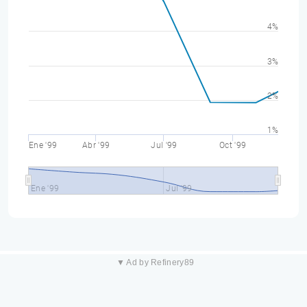
4%
3%
2%
1%
Ene '99
Abr '99
Jul '99
Oct '99
Ene '99
Jul '99
▼ Ad by Refinery89