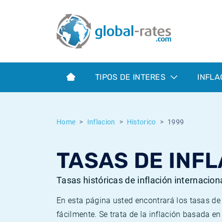
Euribor
¿Qué es la inflación IPC?
Euribor - histórico
Calculadora de inflación
Term SOFR
¿Qué es la inflación IPCA?
ESTER - histórico
TIPOS DE INTERES
INFLA
Bancos centrales
Inflación Chileno - IPC
SONIA - histórico
ESTER
Inflación Español - IPC
SOFR - histórico
Home
Inflacion
Historico
1999
SONIA
Inflación Estadounidense
TONAR - histórico
TASAS DE INFL
SOFR
Inflación Mexicano - IPC
Inflación histórica
Tasas históricas de inflación internacion
En esta página usted encontrará los tasas d
fácilmente. Se trata de la inflación basada e