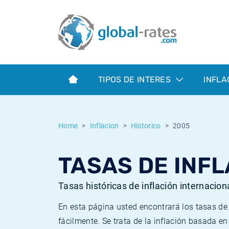
Euribor
¿Qué es la inflación IPC?
Euribor - histórico
Calculadora de inflación
Term SOFR
¿Qué es la inflación IPCA?
ESTER - histórico
TIPOS DE INTERES
INFLA
Bancos centrales
Inflación Chileno - IPC
SONIA - histórico
ESTER
Inflación Español - IPC
SOFR - histórico
Home
Inflacion
Historico
2005
SONIA
Inflación Estadounidense
TONAR - histórico
TASAS DE INFL
SOFR
Inflación Mexicano - IPC
Inflación histórica
Tasas históricas de inflación internacion
En esta página usted encontrará los tasas d
fácilmente. Se trata de la inflación basada e