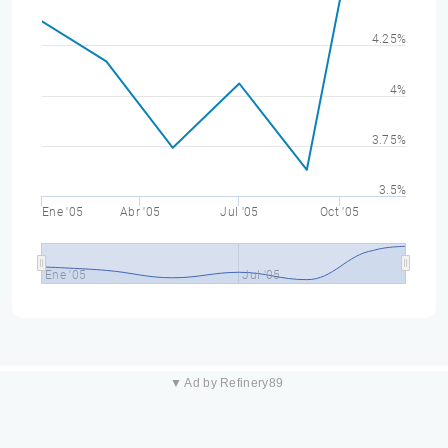
4.25%
4%
3.75%
3.5%
Ene '05
Abr '05
Jul '05
Oct '05
Ene '05
Jul '05
▼ Ad by Refinery89