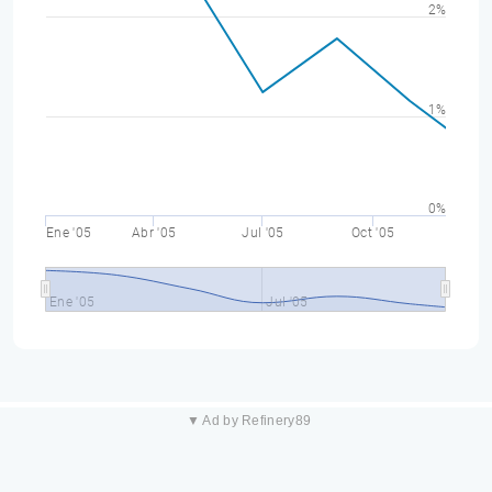
2%
1%
0%
Ene '05
Abr '05
Jul '05
Oct '05
Ene '05
Jul '05
▼ Ad by Refinery89