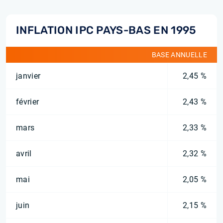
INFLATION IPC PAYS-BAS EN 1995
BASE ANNUELLE
janvier
2,45 %
février
2,43 %
mars
2,33 %
avril
2,32 %
mai
2,05 %
juin
2,15 %