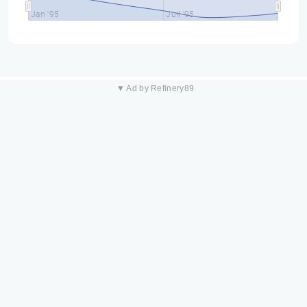
Jan '95
Juil '95
▼ Ad by Refinery89