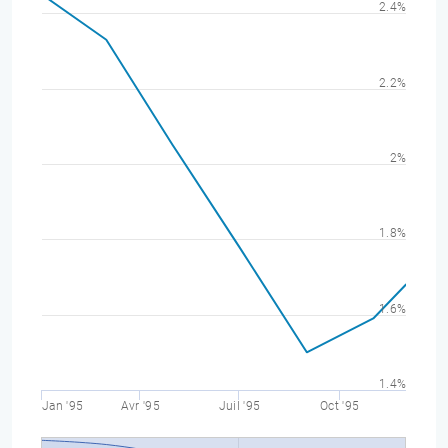
2.4%
2.2%
2%
1.8%
1.6%
1.4%
Jan '95
Avr '95
Juil '95
Oct '95