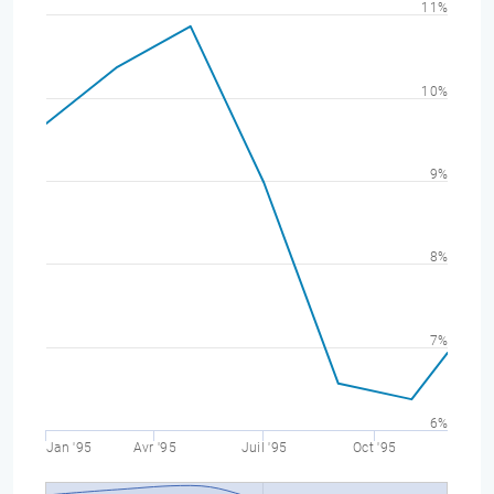
11%
10%
9%
8%
7%
6%
Jan '95
Avr '95
Juil '95
Oct '95