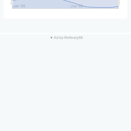
Jan '95
Juil '95
▼ Ad by Refinery89