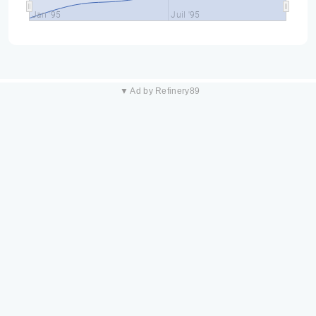
Jan '95
Juil '95
▼ Ad by Refinery89