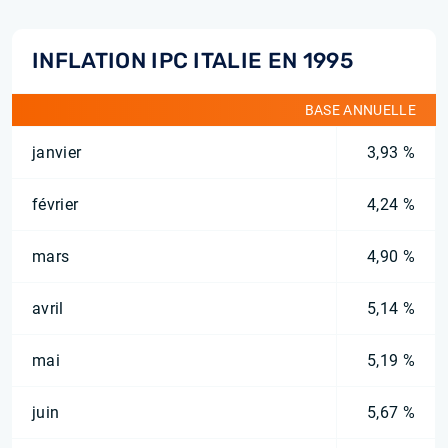
INFLATION IPC ITALIE EN 1995
BASE ANNUELLE
janvier
3,93 %
février
4,24 %
mars
4,90 %
avril
5,14 %
mai
5,19 %
juin
5,67 %