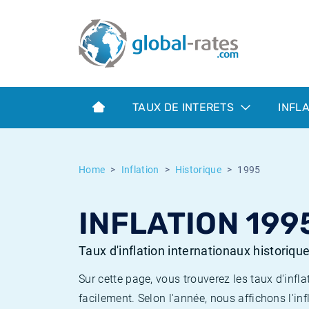
Euribor
Qu'est-ce que l'inflation IPC?
Taux Euribor historiques
Calculateur d’inflation
Term SOFR
Qu'est-ce que l'inflation IPCH?
Taux ESTER historiques
TAUX DE INTERETS
INFL
Banques centrales
Inflation Américain
Taux SOFR historiques
ESTER
Inflation Canadien
Taux SONIA historiques
Home
Inflation
Historique
1995
SONIA
Inflation Europeenne
Taux TONAR historiques
INFLATION 199
SOFR
Inflation Français
Taux d'inflation historiques
Taux d'inflation internationaux historiqu
Sur cette page, vous trouverez les taux d'in
facilement. Selon l'année, nous affichons l'inf