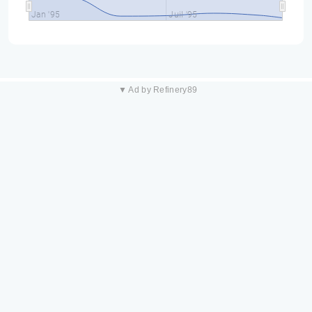
Jan '95
Juil '95
▼ Ad by Refinery89