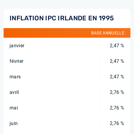
INFLATION IPC IRLANDE EN 1995
BASE ANNUELLE
janvier
2,47 %
février
2,47 %
mars
2,47 %
avril
2,76 %
mai
2,76 %
juin
2,76 %