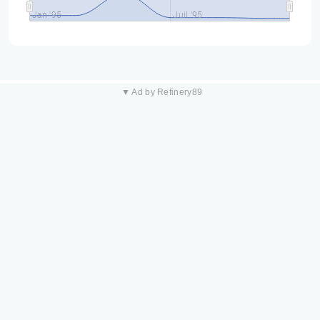
Jan '95
Juil '95
▼ Ad by Refinery89