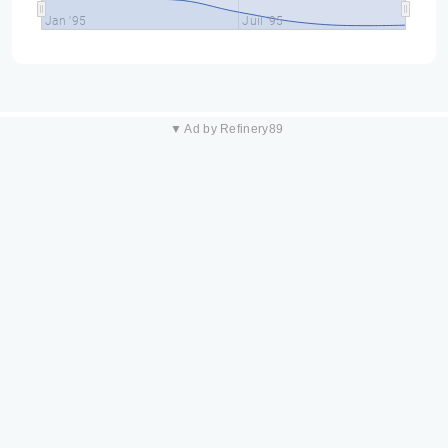
Jan '95
Juil '95
▼ Ad by Refinery89