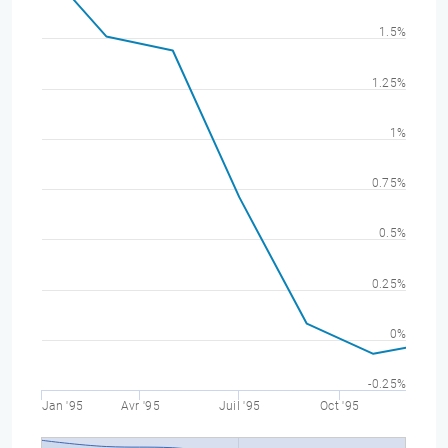
1.5%
1.25%
1%
0.75%
0.5%
0.25%
0%
-0.25%
Jan '95
Avr '95
Juil '95
Oct '95