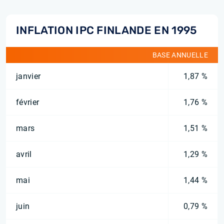
INFLATION IPC FINLANDE EN 1995
BASE ANNUELLE
janvier
1,87 %
février
1,76 %
mars
1,51 %
avril
1,29 %
mai
1,44 %
juin
0,79 %