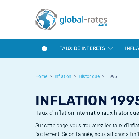
Euribor
Qu'est-ce que l'inflation IPC?
Taux Euribor historiques
Calculateur d’inflation
Term SOFR
Qu'est-ce que l'inflation IPCH?
Taux ESTER historiques
TAUX DE INTERETS
INFL
Banques centrales
Inflation Américain
Taux SOFR historiques
ESTER
Inflation Canadien
Taux SONIA historiques
Home
Inflation
Historique
1995
SONIA
Inflation Europeenne
Taux TONAR historiques
INFLATION 199
SOFR
Inflation Français
Taux d'inflation historiques
Taux d'inflation internationaux historiqu
Sur cette page, vous trouverez les taux d'in
facilement. Selon l'année, nous affichons l'inf