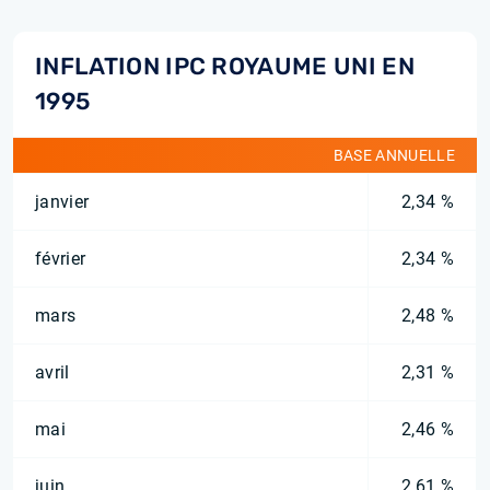
INFLATION IPC ROYAUME UNI EN
1995
BASE ANNUELLE
janvier
2,34 %
février
2,34 %
mars
2,48 %
avril
2,31 %
mai
2,46 %
juin
2,61 %