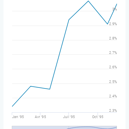
3%
2.9%
2.8%
2.7%
2.6%
2.5%
2.4%
2.3%
Jan '95
Avr '95
Juil '95
Oct '95