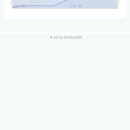
Jan '95
Juil '95
▼ Ad by Refinery89