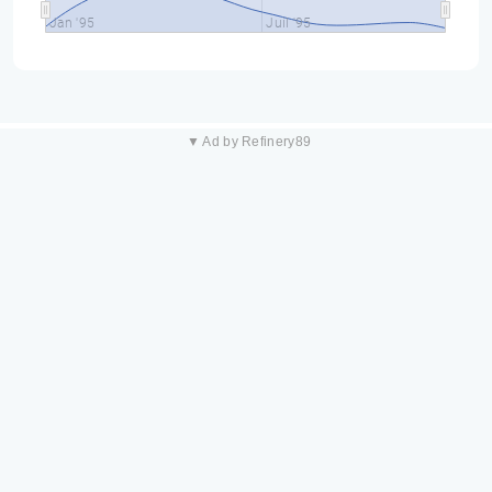
Jan '95
Juil '95
▼ Ad by Refinery89