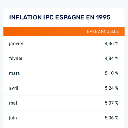
INFLATION IPC ESPAGNE EN 1995
BASE ANNUELLE
janvier
4,36 %
février
4,84 %
mars
5,10 %
avril
5,24 %
mai
5,07 %
juin
5,06 %