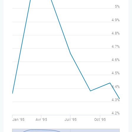
5%
4.9%
4.8%
4.7%
4.6%
4.5%
4.4%
4.3%
4.2%
Jan '95
Avr '95
Juil '95
Oct '95