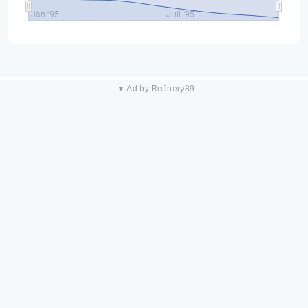
Jan '95
Juil '95
▼ Ad by Refinery89