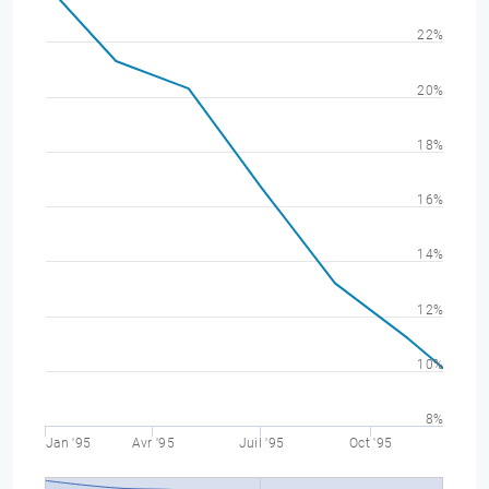
22%
20%
18%
16%
14%
12%
10%
8%
Jan '95
Avr '95
Juil '95
Oct '95