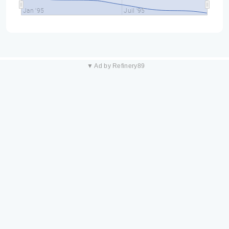
Jan '95
Juil '95
▼ Ad by Refinery89