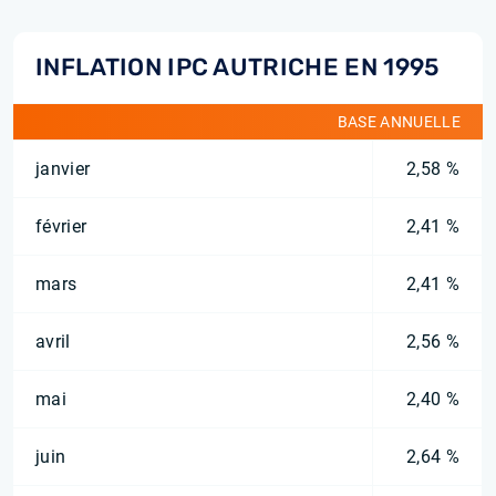
INFLATION IPC AUTRICHE EN 1995
BASE ANNUELLE
janvier
2,58 %
février
2,41 %
mars
2,41 %
avril
2,56 %
mai
2,40 %
juin
2,64 %