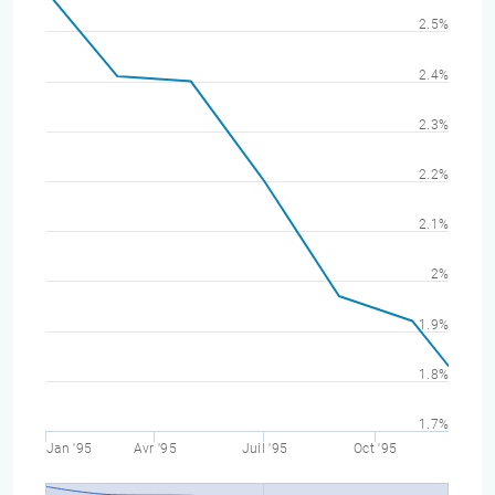
2.5%
2.4%
2.3%
2.2%
2.1%
2%
1.9%
1.8%
1.7%
Jan '95
Avr '95
Juil '95
Oct '95