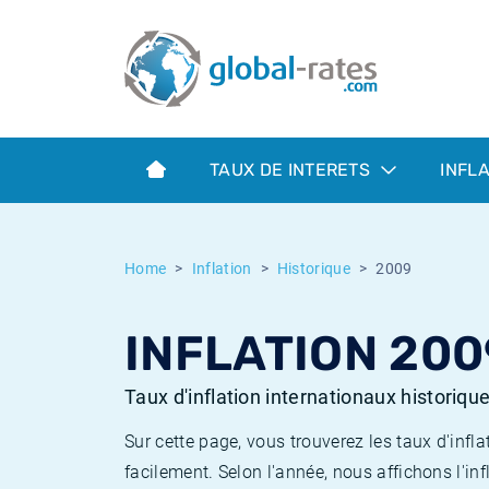
Euribor
Qu'est-ce que l'inflation IPC?
Taux Euribor historiques
Calculateur d’inflation
Term SOFR
Qu'est-ce que l'inflation IPCH?
Taux ESTER historiques
TAUX DE INTERETS
INFL
Banques centrales
Inflation Américain
Taux SOFR historiques
ESTER
Inflation Canadien
Taux SONIA historiques
Home
Inflation
Historique
2009
SONIA
Inflation Europeenne
Taux TONAR historiques
INFLATION 200
SOFR
Inflation Français
Taux d'inflation historiques
Taux d'inflation internationaux historiqu
Sur cette page, vous trouverez les taux d'in
facilement. Selon l'année, nous affichons l'inf