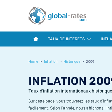
Euribor
Qu'est-ce que l'inflation IPC?
Taux Euribor historiques
Calculateur d’inflation
Term SOFR
Qu'est-ce que l'inflation IPCH?
Taux ESTER historiques
TAUX DE INTERETS
INFL
Banques centrales
Inflation Américain
Taux SOFR historiques
ESTER
Inflation Canadien
Taux SONIA historiques
Home
Inflation
Historique
2009
SONIA
Inflation Europeenne
Taux TONAR historiques
INFLATION 200
SOFR
Inflation Français
Taux d'inflation historiques
Taux d'inflation internationaux historiqu
Sur cette page, vous trouverez les taux d'in
facilement. Selon l'année, nous affichons l'inf