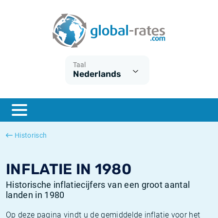
Euribor
Wat is CPI inflatie?
Euribor historie
Inflatiecalculator
Term SOFR
Wat is HICP inflatie?
ESTER historie
Taal
Nederlands
Centrale Banken
Belgische inflatie - CPI
SARON historie
ESTER
Nederlandse inflatie - CPI
SOFR historie
SONIA
Amerikaanse inflatie - CPI
TONAR historie
Historisch
SOFR
Europese inflatie - HICP
Historische inflatie
INFLATIE IN 1980
Historische inflatiecijfers van een groot aantal
landen in 1980
Op deze pagina vindt u de gemiddelde inflatie voor het