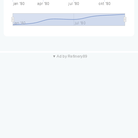
jan "80
apr "80
jul "80
okt "80
jan "80
jul "80
▼ Ad by Refinery89