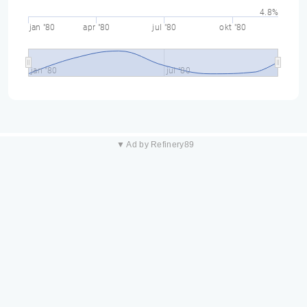
4.8%
jan "80
apr "80
jul "80
okt "80
jan "80
jul "80
▼ Ad by Refinery89