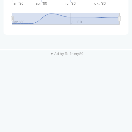
jan "80
apr "80
jul "80
okt "80
jan "80
jul "80
▼ Ad by Refinery89