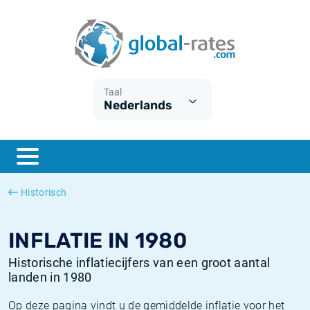
Euribor
Wat is CPI inflatie?
Euribor historie
Inflatiecalculator
Term SOFR
Wat is HICP inflatie?
ESTER historie
Taal
Nederlands
Centrale Banken
Belgische inflatie - CPI
SARON historie
ESTER
Nederlandse inflatie - CPI
SOFR historie
SONIA
Amerikaanse inflatie - CPI
TONAR historie
Historisch
SOFR
Europese inflatie - HICP
Historische inflatie
INFLATIE IN 1980
Historische inflatiecijfers van een groot aantal
landen in 1980
Op deze pagina vindt u de gemiddelde inflatie voor het