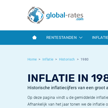
Euribor
Wat is CPI inflatie?
Euribor historie
Inflatiecalculator
Term SOFR
Wat is HICP inflatie?
ESTER historie
RENTESTANDEN
INFLATI
Centrale Banken
Belgische inflatie - CPI
SARON historie
ESTER
Nederlandse inflatie - CPI
SOFR historie
Home
Inflatie
Historisch
1980
SONIA
Amerikaanse inflatie - CPI
TONAR historie
INFLATIE IN 19
SOFR
Europese inflatie - HICP
Historische inflatie
Historische inflatiecijfers van een groot
Op deze pagina vindt u de gemiddelde inflatie
Afhankelijk van het jaar tonen we de inflati