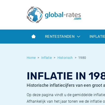
Euribor
Wat is CPI inflatie?
Euribor historie
Inflatiecalculator
Term SOFR
Wat is HICP inflatie?
ESTER historie
RENTESTANDEN
INFLATI
Centrale Banken
Belgische inflatie - CPI
SARON historie
ESTER
Nederlandse inflatie - CPI
SOFR historie
Home
Inflatie
Historisch
1980
SONIA
Amerikaanse inflatie - CPI
TONAR historie
INFLATIE IN 19
SOFR
Europese inflatie - HICP
Historische inflatie
Historische inflatiecijfers van een groot
Op deze pagina vindt u de gemiddelde inflatie
Afhankelijk van het jaar tonen we de inflati