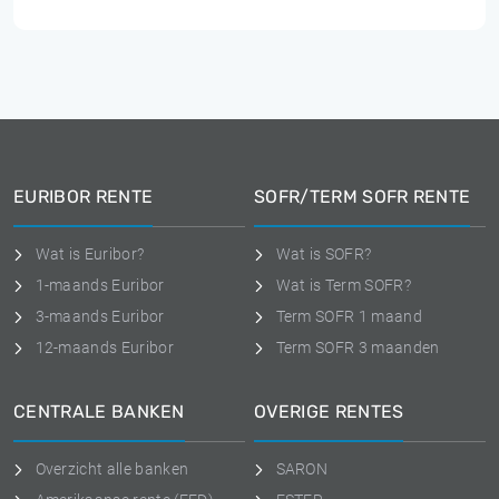
EURIBOR RENTE
SOFR/TERM SOFR RENTE
Wat is Euribor?
Wat is SOFR?
1-maands Euribor
Wat is Term SOFR?
3-maands Euribor
Term SOFR 1 maand
12-maands Euribor
Term SOFR 3 maanden
CENTRALE BANKEN
OVERIGE RENTES
Overzicht alle banken
SARON