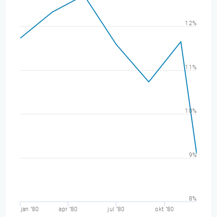
12%
11%
10%
9%
8%
jan "80
apr "80
jul "80
okt "80