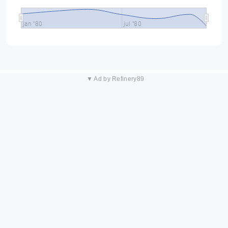
jan "80
jul "80
▼ Ad by Refinery89