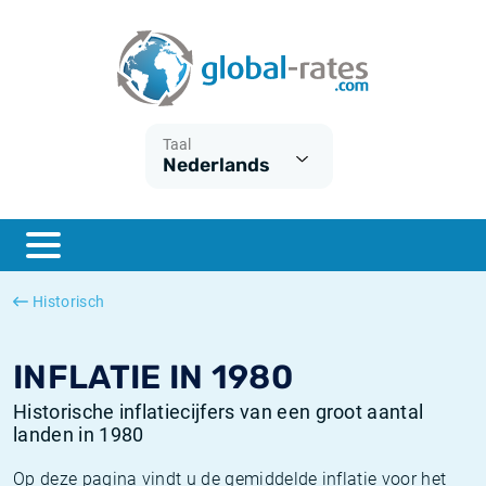
Euribor
Wat is CPI inflatie?
Euribor historie
Inflatiecalculator
Term SOFR
Wat is HICP inflatie?
ESTER historie
Taal
Nederlands
Centrale Banken
Belgische inflatie - CPI
SARON historie
ESTER
Nederlandse inflatie - CPI
SOFR historie
SONIA
Amerikaanse inflatie - CPI
TONAR historie
Historisch
SOFR
Europese inflatie - HICP
Historische inflatie
INFLATIE IN 1980
Historische inflatiecijfers van een groot aantal
landen in 1980
Op deze pagina vindt u de gemiddelde inflatie voor het