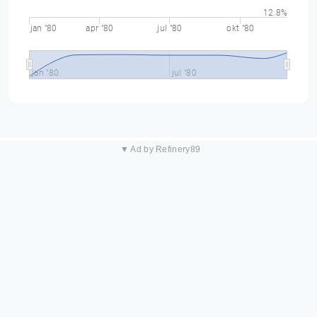
12.8%
jan "80
apr "80
jul "80
okt "80
jan "80
jul "80
▼ Ad by Refinery89