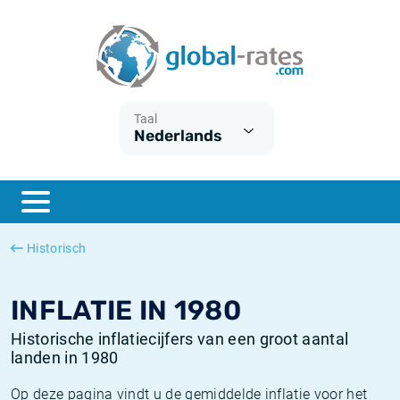
Euribor
Wat is CPI inflatie?
Euribor historie
Inflatiecalculator
Term SOFR
Wat is HICP inflatie?
ESTER historie
Taal
Nederlands
Centrale Banken
Belgische inflatie - CPI
SARON historie
ESTER
Nederlandse inflatie - CPI
SOFR historie
SONIA
Amerikaanse inflatie - CPI
TONAR historie
Historisch
SOFR
Europese inflatie - HICP
Historische inflatie
INFLATIE IN 1980
Historische inflatiecijfers van een groot aantal
landen in 1980
Op deze pagina vindt u de gemiddelde inflatie voor het