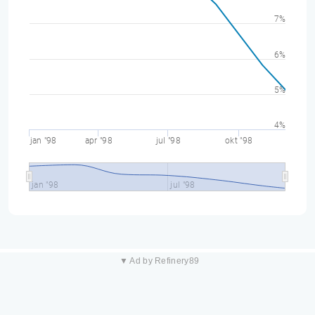
7%
6%
5%
4%
jan "98
apr "98
jul "98
okt "98
jan "98
jul "98
▼ Ad by Refinery89