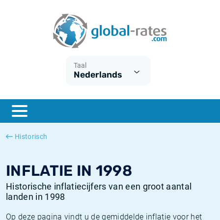
Euribor
Wat is CPI inflatie?
Euribor historie
Inflatiecalculator
Term SOFR
Wat is HICP inflatie?
ESTER historie
Taal
Nederlands
Centrale Banken
Belgische inflatie - CPI
SARON historie
ESTER
Nederlandse inflatie - CPI
SOFR historie
SONIA
Amerikaanse inflatie - CPI
TONAR historie
Historisch
SOFR
Europese inflatie - HICP
Historische inflatie
INFLATIE IN 1998
Historische inflatiecijfers van een groot aantal
landen in 1998
Op deze pagina vindt u de gemiddelde inflatie voor het