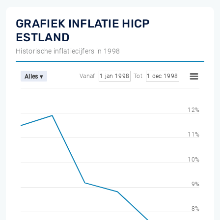
GRAFIEK INFLATIE HICP
ESTLAND
Historische inflatiecijfers in 1998
Vanaf
1 jan 1998
Tot
1 dec 1998
Alles ▾
12%
11%
10%
9%
8%