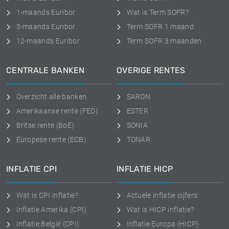
1-maands Euribor
Wat is Term SOFR?
3-maands Euribor
Term SOFR 1 maand
12-maands Euribor
Term SOFR 3 maanden
CENTRALE BANKEN
OVERIGE RENTES
Overzicht alle banken
SARON
Amerikaanse rente (FED)
ESTER
Britse rente (BoE)
SONIA
Europese rente (ECB)
TONAR
INFLATIE CPI
INFLATIE HICP
Wat is CPI inflatie?
Actuele inflatie cijfers
Inflatie Amerika (CPI)
Wat is HICP inflatie?
Inflatie België (CPI)
Inflatie Europa (HICP)