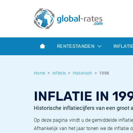
Euribor
Wat is CPI inflatie?
Euribor historie
Inflatiecalculator
Term SOFR
Wat is HICP inflatie?
ESTER historie
RENTESTANDEN
INFLATI
Centrale Banken
Belgische inflatie - CPI
SARON historie
ESTER
Nederlandse inflatie - CPI
SOFR historie
Home
Inflatie
Historisch
1998
SONIA
Amerikaanse inflatie - CPI
TONAR historie
INFLATIE IN 19
SOFR
Europese inflatie - HICP
Historische inflatie
Historische inflatiecijfers van een groot
Op deze pagina vindt u de gemiddelde inflatie
Afhankelijk van het jaar tonen we de inflati