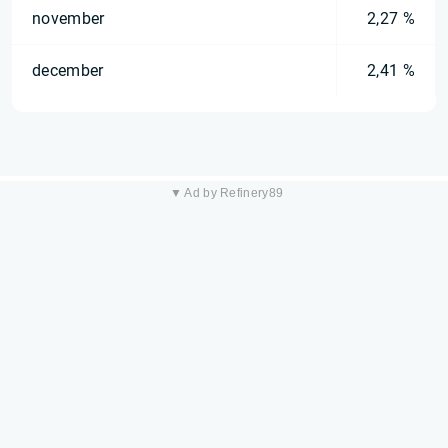
november
2,27 %
december
2,41 %
▼ Ad by Refinery89