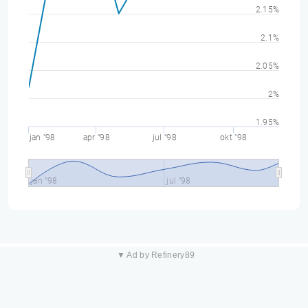
2.15%
2.1%
2.05%
2%
1.95%
jan "98
apr "98
jul "98
okt "98
jan "98
jul "98
▼ Ad by Refinery89