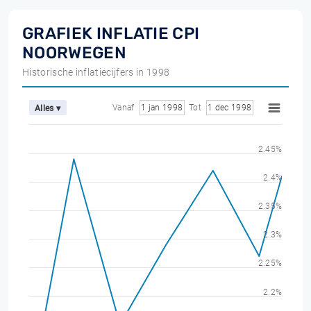
GRAFIEK INFLATIE CPI
NOORWEGEN
Historische inflatiecijfers in 1998
Vanaf
1 jan 1998
Tot
1 dec 1998
Alles ▾
2.45%
2.4%
2.35%
2.3%
2.25%
2.2%