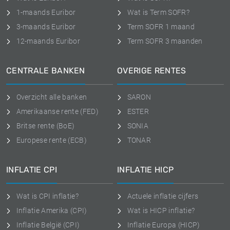
1-maands Euribor
Wat is Term SOFR?
3-maands Euribor
Term SOFR 1 maand
12-maands Euribor
Term SOFR 3 maanden
CENTRALE BANKEN
OVERIGE RENTES
Overzicht alle banken
SARON
Amerikaanse rente (FED)
ESTER
Britse rente (BoE)
SONIA
Europese rente (ECB)
TONAR
INFLATIE CPI
INFLATIE HICP
Wat is CPI inflatie?
Actuele inflatie cijfers
Inflatie Amerika (CPI)
Wat is HICP inflatie?
Inflatie België (CPI)
Inflatie Europa (HICP)