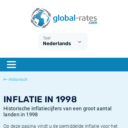
Euribor
Wat is CPI inflatie?
Euribor historie
Inflatiecalculator
Term SOFR
Wat is HICP inflatie?
ESTER historie
Taal
Nederlands
Centrale Banken
Belgische inflatie - CPI
SARON historie
ESTER
Nederlandse inflatie - CPI
SOFR historie
SONIA
Amerikaanse inflatie - CPI
TONAR historie
Historisch
SOFR
Europese inflatie - HICP
Historische inflatie
INFLATIE IN 1998
Historische inflatiecijfers van een groot aantal
landen in 1998
Op deze pagina vindt u de gemiddelde inflatie voor het