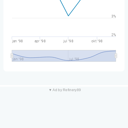
3%
2%
jan "98
apr "98
jul "98
okt "98
jan "98
jul "98
▼ Ad by Refinery89