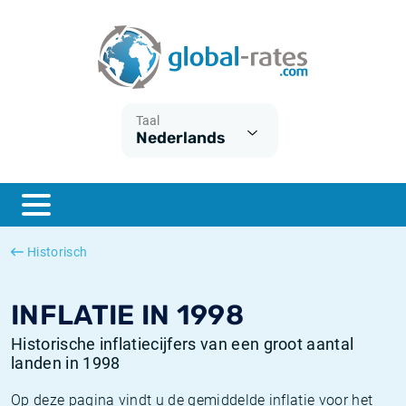
Euribor
Wat is CPI inflatie?
Euribor historie
Inflatiecalculator
Term SOFR
Wat is HICP inflatie?
ESTER historie
Taal
Nederlands
Centrale Banken
Belgische inflatie - CPI
SARON historie
ESTER
Nederlandse inflatie - CPI
SOFR historie
SONIA
Amerikaanse inflatie - CPI
TONAR historie
Historisch
SOFR
Europese inflatie - HICP
Historische inflatie
INFLATIE IN 1998
Historische inflatiecijfers van een groot aantal
landen in 1998
Op deze pagina vindt u de gemiddelde inflatie voor het