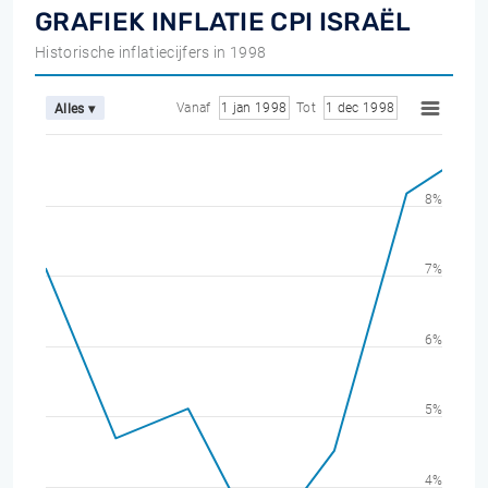
GRAFIEK INFLATIE CPI ISRAËL
Historische inflatiecijfers in 1998
Vanaf
1 jan 1998
Tot
1 dec 1998
Alles ▾
8%
7%
6%
5%
4%