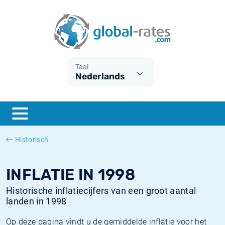
Euribor
Wat is CPI inflatie?
Euribor historie
Inflatiecalculator
Term SOFR
Wat is HICP inflatie?
ESTER historie
Taal
Nederlands
Centrale Banken
Belgische inflatie - CPI
SARON historie
ESTER
Nederlandse inflatie - CPI
SOFR historie
SONIA
Amerikaanse inflatie - CPI
TONAR historie
Historisch
SOFR
Europese inflatie - HICP
Historische inflatie
INFLATIE IN 1998
Historische inflatiecijfers van een groot aantal
landen in 1998
Op deze pagina vindt u de gemiddelde inflatie voor het