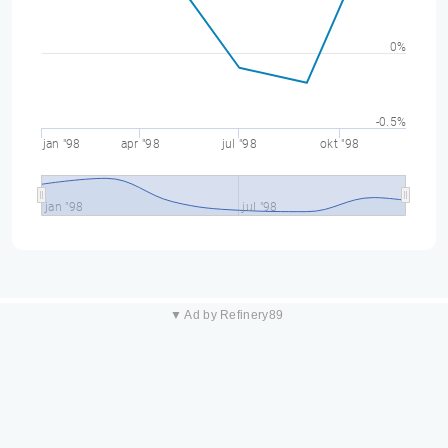
0%
-0.5%
jan "98
apr "98
jul "98
okt "98
jan "98
jul "98
▼ Ad by Refinery89