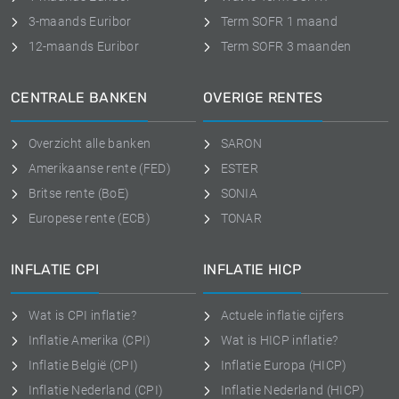
3-maands Euribor
Term SOFR 1 maand
12-maands Euribor
Term SOFR 3 maanden
CENTRALE BANKEN
OVERIGE RENTES
Overzicht alle banken
SARON
Amerikaanse rente (FED)
ESTER
Britse rente (BoE)
SONIA
Europese rente (ECB)
TONAR
INFLATIE CPI
INFLATIE HICP
Wat is CPI inflatie?
Actuele inflatie cijfers
Inflatie Amerika (CPI)
Wat is HICP inflatie?
Inflatie België (CPI)
Inflatie Europa (HICP)
Inflatie Nederland (CPI)
Inflatie Nederland (HICP)