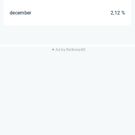
december
2,12 %
▼ Ad by Refinery89