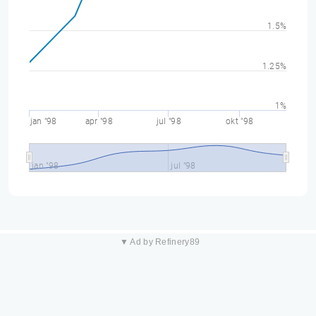
1.5%
1.25%
1%
jan "98
apr "98
jul "98
okt "98
jan "98
jul "98
▼ Ad by Refinery89