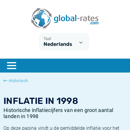
Euribor
Wat is CPI inflatie?
Euribor historie
Inflatiecalculator
Term SOFR
Wat is HICP inflatie?
ESTER historie
Taal
Nederlands
Centrale Banken
Belgische inflatie - CPI
SARON historie
ESTER
Nederlandse inflatie - CPI
SOFR historie
SONIA
Amerikaanse inflatie - CPI
TONAR historie
Historisch
SOFR
Europese inflatie - HICP
Historische inflatie
INFLATIE IN 1998
Historische inflatiecijfers van een groot aantal
landen in 1998
Op deze pagina vindt u de gemiddelde inflatie voor het